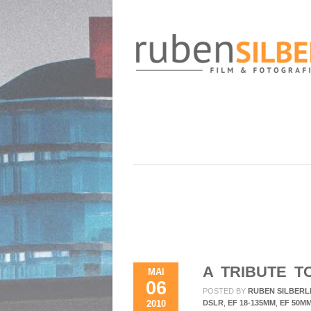
A TRIBUTE T
MAI
06
POSTED BY
RUBEN SILBERL
2010
DSLR
,
EF 18-135MM
,
EF 50MM