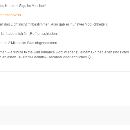
 des Herman-Gigs im Minchen!
er/hermanb2001
n das Licht nicht mitbestimmen. Also gab es nur zwei Möglichkeiten:
. Ich habe mich für „Rot“ entschieden.
r mit 2 Mikros im Saal abgenommen.
an – a tribute to the wild romance wohl wieder zu einem Gig begleiten und Fotos 
 an einen 16-Track-Harddisk-Recorder oder ähnliches 😉