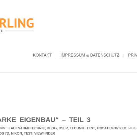
KONTAKT
IMPRESSUM & DATENSCHUTZ
PRI
ARKE EIGENBAU“ – TEIL 3
ING
IN
AUFNAHMETECHNIK
,
BLOG
,
DSLR
,
TECHNIK
,
TEST
,
UNCATEGORIZED
TAGG
OS 7D
,
NIKON
,
TEST
,
VIEWFINDER