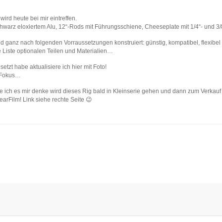
 wird heute bei mir eintreffen.
hwarz eloxiertem Alu, 12“-Rods mit Führungsschiene, Cheeseplate mit 1/4“- und 
und ganz nach folgenden Vorraussetzungen konstruiert: günstig, kompatibel, flexibel
 Liste optionalen Teilen und Materialien…
zt habe aktualisiere ich hier mit Foto!
r Fokus…
ie ich es mir denke wird dieses Rig bald in Kleinserie gehen und dann zum Verkauf 
earFilm! Link siehe rechte Seite 😉