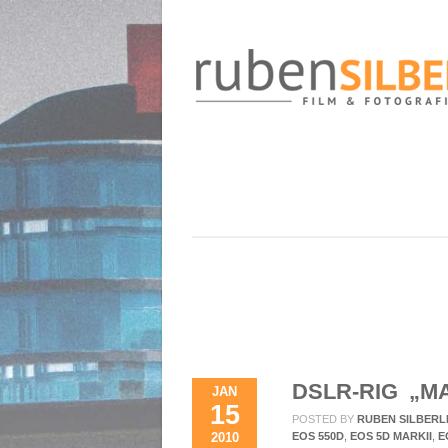
DSLR-RIG „M
JAN
15
POSTED BY
RUBEN SILBERL
2010
EOS 550D
,
EOS 5D MARKII
,
E