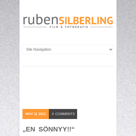
NOV
11
2012
0
COMMENTS
„EN SÖNNYY!!“