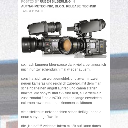
POSTED BY
RUBEN SILBERLING
IN
AUFNAHMETECHNIK
,
BLOG
,
RELEASE
,
TECHNIK
TAGGED WITH
so, nach längerer blog-pause dank viel arbeit muss ich
mich nun zwischendurch mal wieder äußern.
sony hat sich zu wort gemeldet. und zwar mit zwei
neuen kameras und reichlich zubehör, mit dem man
scheinbar einen angriff auf red und canon starten
möchte. die sony f5 und f55 sind neu, außerdem ein
zusatzmodul für die fs700 und den lange erwarteten
externen raw-rekorder anklemmen zu können.
viele stellen im netz berichten schon fleißig über die
neue sony-angriffswelle.
die „kleine“ f5 zeichnet intern mit 2k auf, kann durch