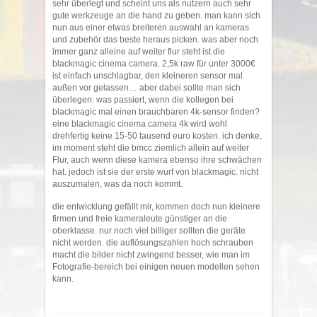
sehr überlegt und scheint uns als nutzern auch sehr
gute werkzeuge an die hand zu geben. man kann sich
nun aus einer etwas breiteren auswahl an kameras
und zubehör das beste heraus picken. was aber noch
immer ganz alleine auf weiter flur steht ist die
blackmagic cinema camera. 2,5k raw für unter 3000€
ist einfach unschlagbar, den kleineren sensor mal
außen vor gelassen… aber dabei sollte man sich
überlegen: was passiert, wenn die kollegen bei
blackmagic mal einen brauchbaren 4k-sensor finden?
eine blackmagic cinema camera 4k wird wohl
drehfertig keine 15-50 tausend euro kosten. ich denke,
im moment steht die bmcc ziemlich allein auf weiter
Flur, auch wenn diese kamera ebenso ihre schwächen
hat. jedoch ist sie der erste wurf von blackmagic. nicht
auszumalen, was da noch kommt.
die entwicklung gefällt mir, kommen doch nun kleinere
firmen und freie kameraleute günstiger an die
oberklasse. nur noch viel billiger sollten die geräte
nicht werden. die auflösungszahlen hoch schrauben
macht die bilder nicht zwingend besser, wie man im
Fotografie-bereich bei einigen neuen modellen sehen
kann.