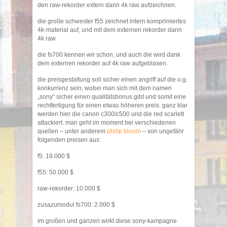
den raw-rekorder extern dann 4k raw aufzeichnen.
die große schwester f55 zeichnet intern komprimiertes
4k-material auf, und mit dem externen rekorder dann
4k raw.
die fs700 kennen wir schon, und auch die wird dank
dem externen rekorder auf 4k raw aufgeblasen.
die preisgestaltung soll sicher einen angriff auf die o.g.
konkurrenz sein, wobei man sich mit dem namen
„sony“ sicher einen qualitätsbonus gibt und somit eine
rechtfertigung für einen etwas höheren preis. ganz klar
werden hier die canon c300/c500 und die red scarlett
attackiert. man geht im moment bei verschiedenen
quellen – unter anderem
philip bloom
– von ungefähr
folgenden preisen aus:
f5: 18.000 $
f55: 50.000 $
raw-rekorder: 10.000 $
zusazumodul fs700: 2.000 $
im großen und ganzen wirkt diese sony-kampagne