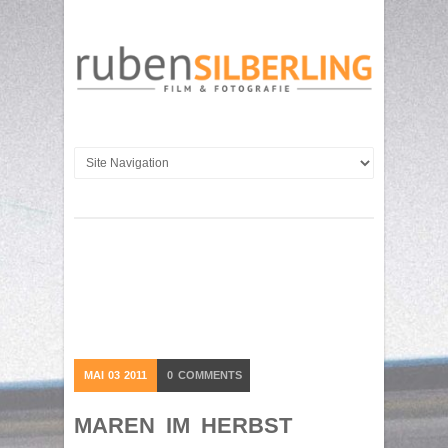
MAI
03
2011
0
COMMENTS
MAREN IM HERBST