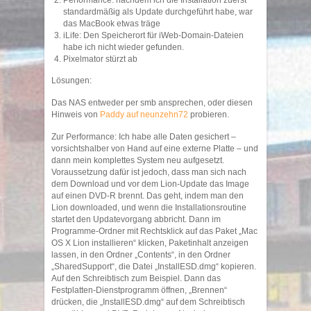
Performance: nachdem ich die Installation zuerst
standardmäßig als Update durchgeführt habe, war
das MacBook etwas träge
iLife: Den Speicherort für iWeb-Domain-Dateien
habe ich nicht wieder gefunden.
Pixelmator stürzt ab
Lösungen:
Das NAS entweder per smb ansprechen, oder diesen
Hinweis von
Paddy auf neunzehn72
probieren.
Zur Performance: Ich habe alle Daten gesichert –
vorsichtshalber von Hand auf eine externe Platte – und
dann mein komplettes System neu aufgesetzt.
Voraussetzung dafür ist jedoch, dass man sich nach
dem Download und vor dem Lion-Update das Image
auf einen DVD-R brennt. Das geht, indem man den
Lion downloaded, und wenn die Installationsroutine
startet den Updatevorgang abbricht. Dann im
Programme-Ordner mit Rechtsklick auf das Paket „Mac
OS X Lion installieren“ klicken, Paketinhalt anzeigen
lassen, in den Ordner „Contents“, in den Ordner
„SharedSupport“, die Datei „InstallESD.dmg“ kopieren.
Auf den Schreibtisch zum Beispiel. Dann das
Festplatten-Dienstprogramm öffnen, „Brennen“
drücken, die „InstallESD.dmg“ auf dem Schreibtisch