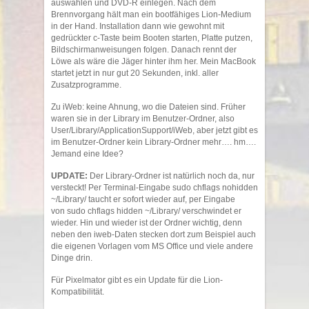
auswählen und DVD-R einlegen. Nach dem
Brennvorgang hält man ein bootfähiges Lion-Medium
in der Hand. Installation dann wie gewohnt mit
gedrückter c-Taste beim Booten starten, Platte putzen,
Bildschirmanweisungen folgen. Danach rennt der
Löwe als wäre die Jäger hinter ihm her. Mein MacBook
startet jetzt in nur gut 20 Sekunden, inkl. aller
Zusatzprogramme.
Zu iWeb: keine Ahnung, wo die Dateien sind. Früher
waren sie in der Library im Benutzer-Ordner, also
User/Library/ApplicationSupport/iWeb, aber jetzt gibt es
im Benutzer-Ordner kein Library-Ordner mehr…. hm….
Jemand eine Idee?
UPDATE:
Der Library-Ordner ist natürlich noch da, nur
versteckt! Per Terminal-Eingabe sudo chflags nohidden
~/Library/ taucht er sofort wieder auf, per Eingabe
von sudo chflags hidden ~/Library/ verschwindet er
wieder. Hin und wieder ist der Ordner wichtig, denn
neben den iweb-Daten stecken dort zum Beispiel auch
die eigenen Vorlagen vom MS Office und viele andere
Dinge drin.
Für Pixelmator gibt es ein Update für die Lion-
Kompatibilität.