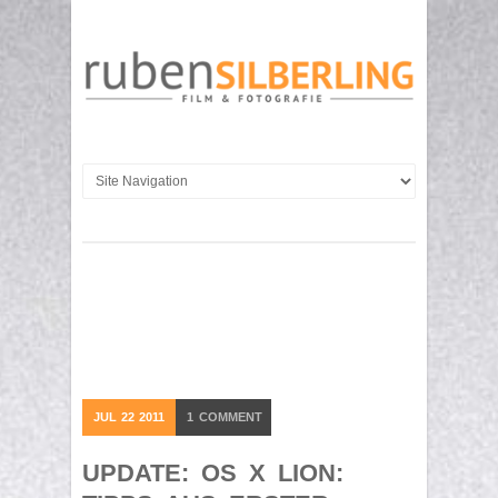
JUL
22
2011
1
COMMENT
UPDATE: OS X LION: