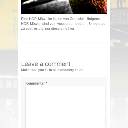
Eine HDR-Möwe im Hafen von Greetsiel. Übrigens:
HDR-Möwen sind vom Aussterben bedroht. Um genau
zu sein: es gibt nur diese eine hier…
Leave a comment
Make sure you fill in all mandatory fields.
Kommentar
*