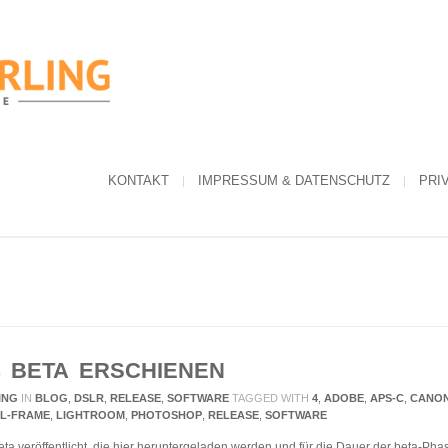
KONTAKT
IMPRESSUM & DATENSCHUTZ
PRI
 BETA ERSCHIENEN
ING
IN
BLOG
,
DSLR
,
RELEASE
,
SOFTWARE
TAGGED WITH
4
,
ADOBE
,
APS-C
,
CANO
L-FRAME
,
LIGHTROOM
,
PHOTOSHOP
,
RELEASE
,
SOFTWARE
ta veröffentlicht, die hier heruntergeladen werden und für die Dauer der beta-Ph