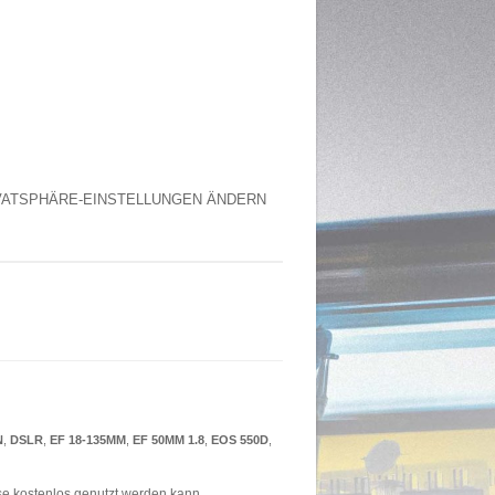
VATSPHÄRE-EINSTELLUNGEN ÄNDERN
N
,
DSLR
,
EF 18-135MM
,
EF 50MM 1.8
,
EOS 550D
,
ase kostenlos genutzt werden kann.