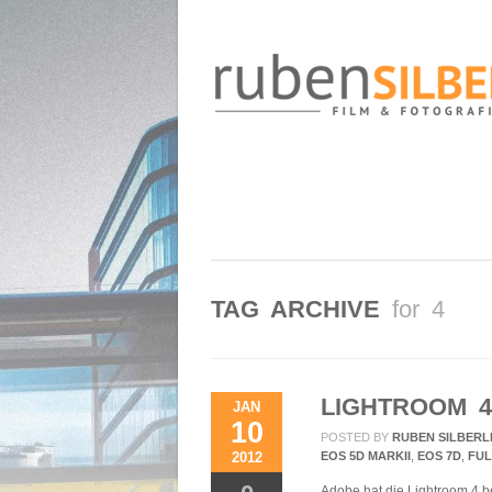
TAG ARCHIVE
for 4
LIGHTROOM 4
JAN
10
POSTED BY
RUBEN SILBERL
2012
EOS 5D MARKII
,
EOS 7D
,
FUL
Adobe hat die Lightroom 4 be