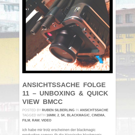
ANSICHTSSACHE FOLGE
11 – UNBOXING & QUICK
VIEW BMCC
POSTED BY
RUBEN SILBERLING
IN
ANSICHTSSACHE
TAGGED WITH
16MM
,
2
,
5K
,
BLACKMAGIC
,
CINEMA
,
FILM
,
RAW
,
VIDEO
ich habe mir trotz erscheinen der blackmagic