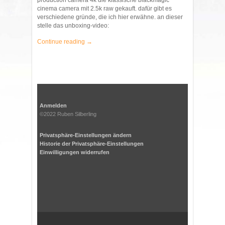
production camera 4k die klassische blackmagic
cinema camera mit 2.5k raw gekauft. dafür gibt es
verschiedene gründe, die ich hier erwähne. an dieser
stelle das unboxing-video:
Continue reading →
Anmelden
©2022 Ruben Silberling
Privatsphäre-Einstellungen ändern
Historie der Privatsphäre-Einstellungen
Einwilligungen widerrufen