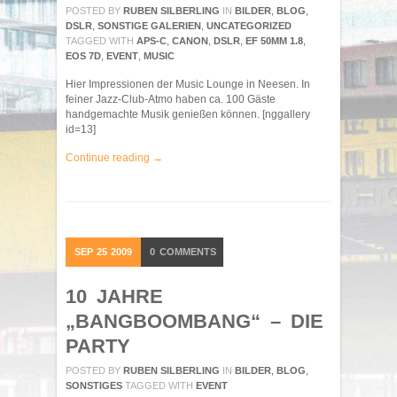
POSTED BY
RUBEN SILBERLING
IN
BILDER
,
BLOG
,
DSLR
,
SONSTIGE GALERIEN
,
UNCATEGORIZED
TAGGED WITH
APS-C
,
CANON
,
DSLR
,
EF 50MM 1.8
,
EOS 7D
,
EVENT
,
MUSIC
Hier Impressionen der Music Lounge in Neesen. In
feiner Jazz-Club-Atmo haben ca. 100 Gäste
handgemachte Musik genießen können. [nggallery
id=13]
Continue reading →
SEP
25
2009
0
COMMENTS
10 JAHRE
„BANGBOOMBANG“ – DIE
PARTY
POSTED BY
RUBEN SILBERLING
IN
BILDER
,
BLOG
,
SONSTIGES
TAGGED WITH
EVENT