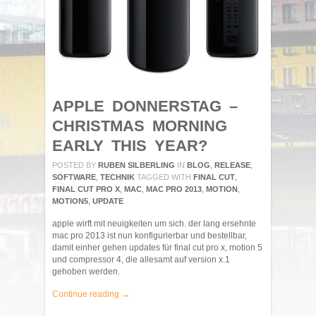
APPLE DONNERSTAG –
CHRISTMAS MORNING
EARLY THIS YEAR?
POSTED BY
RUBEN SILBERLING
IN
BLOG
,
RELEASE
,
SOFTWARE
,
TECHNIK
TAGGED WITH
FINAL CUT
,
FINAL CUT PRO X
,
MAC
,
MAC PRO 2013
,
MOTION
,
MOTION5
,
UPDATE
apple wirft mit neuigkeiten um sich. der lang ersehnte
mac pro 2013 ist nun konfigurierbar und bestellbar,
damit einher gehen updates für final cut pro x, motion 5
und compressor 4, die allesamt auf version x.1
gehoben werden.
Continue reading →