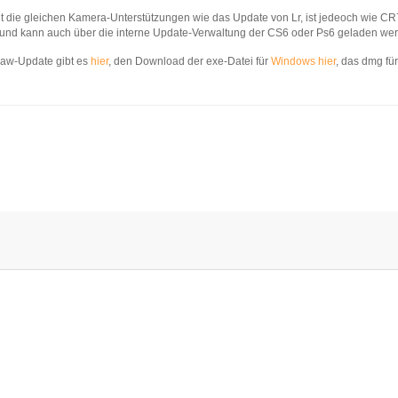
 die gleichen Kamera-Unterstützungen wie das Update von Lr, ist jedeoch wie CR7 
 und kann auch über die interne Update-Verwaltung der CS6 oder Ps6 geladen we
aw-Update gibt es
hier
, den Download der exe-Datei für
Windows hier
, das dmg fü