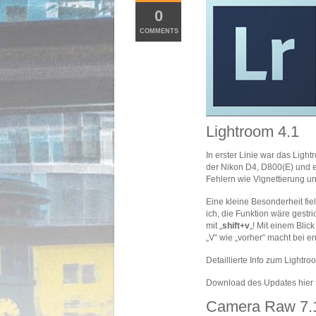
0
COMMENTS
Lightroom 4.1
In erster Linie war das Lig
der Nikon D4, D800(E) und ei
Fehlern wie Vignettierung u
Eine kleine Besonderheit fie
ich, die Funktion wäre gest
mit „
shift+v
„! Mit einem Blic
„V“ wie „vorher“ macht bei e
Detaillierte Info zum Light
Download des Updates hier 
Camera Raw 7.