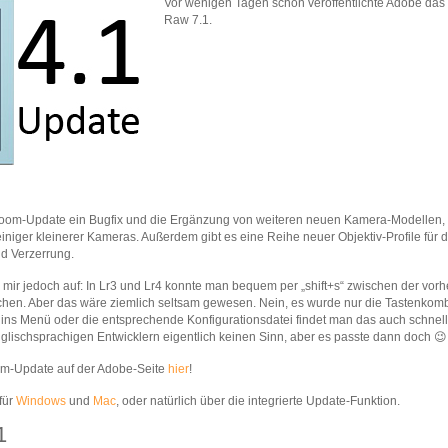
Vor wenigen Tagen schon veröffentlichte Adobe das
Raw 7.1.
htroom-Update ein Bugfix und die Ergänzung von weiteren neuen Kamera-Modellen,
niger kleinerer Kameras. Außerdem gibt es eine Reihe neuer Objektiv-Profile für 
nd Verzerrung.
l mir jedoch auf: In Lr3 und Lr4 konnte man bequem per „shift+s“ zwischen der vor
richen. Aber das wäre ziemlich seltsam gewesen. Nein, es wurde nur die Tastenkom
k ins Menü oder die entsprechende Konfigurationsdatei findet man das auch schnell 
nglischsprachigen Entwicklern eigentlich keinen Sinn, aber es passte dann doch 😉
room-Update auf der Adobe-Seite
hier
!
für
Windows
und
Mac
, oder natürlich über die integrierte Update-Funktion.
1