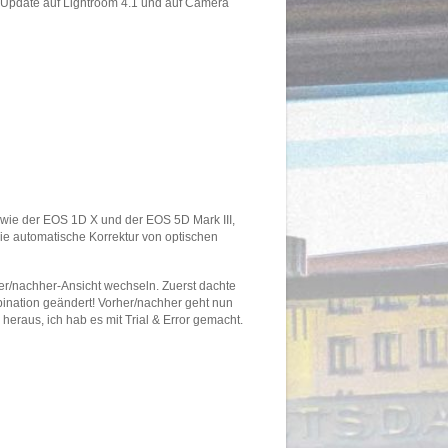
 Update auf Lightroom 4.1 und auf Camera
 wie der EOS 1D X und der EOS 5D Mark III,
die automatische Korrektur von optischen
her/nachher-Ansicht wechseln. Zuerst dachte
bination geändert! Vorher/nachher geht nun
heraus, ich hab es mit Trial & Error gemacht.