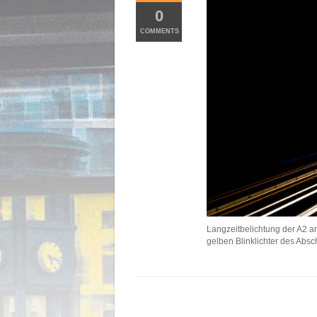
0
COMMENTS
Langzeitbelichtung der A2 an
gelben Blinklichter des Absc