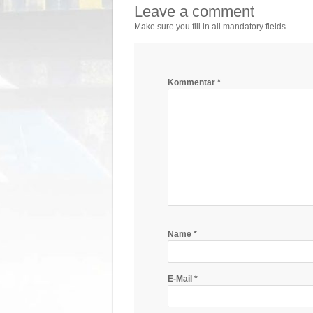
Leave a comment
Make sure you fill in all mandatory fields.
Kommentar
*
Name
*
E-Mail
*