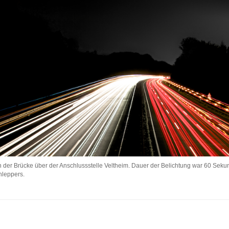
 der Brücke über der Anschlussstelle Veltheim. Dauer der Belichtung war 60 Sekun
hleppers.