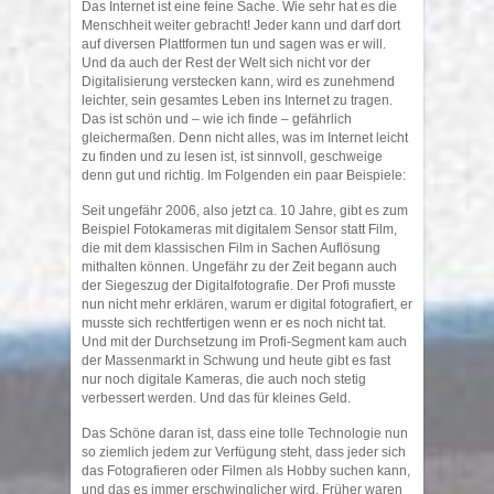
Das Internet ist eine feine Sache. Wie sehr hat es die
Menschheit weiter gebracht! Jeder kann und darf dort
auf diversen Plattformen tun und sagen was er will.
Und da auch der Rest der Welt sich nicht vor der
Digitalisierung verstecken kann, wird es zunehmend
leichter, sein gesamtes Leben ins Internet zu tragen.
Das ist schön und – wie ich finde – gefährlich
gleichermaßen. Denn nicht alles, was im Internet leicht
zu finden und zu lesen ist, ist sinnvoll, geschweige
denn gut und richtig. Im Folgenden ein paar Beispiele:
Seit ungefähr 2006, also jetzt ca. 10 Jahre, gibt es zum
Beispiel Fotokameras mit digitalem Sensor statt Film,
die mit dem klassischen Film in Sachen Auflösung
mithalten können. Ungefähr zu der Zeit begann auch
der Siegeszug der Digitalfotografie. Der Profi musste
nun nicht mehr erklären, warum er digital fotografiert, er
musste sich rechtfertigen wenn er es noch nicht tat.
Und mit der Durchsetzung im Profi-Segment kam auch
der Massenmarkt in Schwung und heute gibt es fast
nur noch digitale Kameras, die auch noch stetig
verbessert werden. Und das für kleines Geld.
Das Schöne daran ist, dass eine tolle Technologie nun
so ziemlich jedem zur Verfügung steht, dass jeder sich
das Fotografieren oder Filmen als Hobby suchen kann,
und das es immer erschwinglicher wird. Früher waren