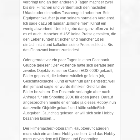
verbringt und an den anderen 8 Tagen macht er zwei
bis drei Filmchen und verdient sich den nächsten
Urlaub oder ein nettes Taschengeld nebenher. Sein
Equipment kauft er ja von seinem normalen Verdienst.
Ich sage dazu oft lapidar „Billigheimer“. Klingt ein
wenig abwertend. Und ich gebe das ganz offen zu: ist
es oft auch. Mancher MUSS keine Preise gestalten, die
den Lebensunterhalt sicher. und mancher tut es
einfach nicht und kalkuliert seine Preise schlecht. Bis
das Finanzamt kommt zumindest…
Oder gerade vor ein paar Tagen in einer Facebook-
Gruppe gelesen: Der Postende hatte sich gerade sein
zweites Objektiv zu seiner Canon EOS 600D gekauft,
Bilder gepostet, die keinem wirklich gefielen (ok,
Geschmacksache!), und er war nun ganz entsetzt, weil
ihm jemand sagte, er würde ihm kein Geld für die
Bilder bezahlen. Der Postende verlangte aber nach
Anfrage für ein Shooting 200€ für eben jenes. Darauf
angesprochen meinte er, er habe ja dieses Hobby, nun
das zweite Objektiv gekauft und hätte schließlich
Ausgaben. Ja, richtig gelesen: er will sich sein Hobby
bezahlen lassen…
Der Filmemacher/Fotograf im Hauptberuf dagegen
muss sich ein anderes Hobby suchen. Und das Hobby
muss er von dem mit Filmen und Fotografien