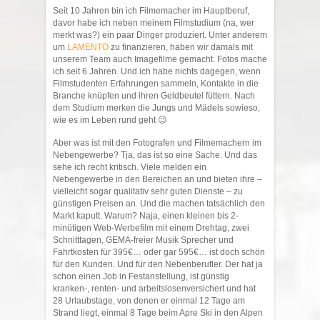
Seit 10 Jahren bin ich Filmemacher im Hauptberuf,
davor habe ich neben meinem Filmstudium (na, wer
merkt was?) ein paar Dinger produziert. Unter anderem
um
LAMENTO
zu finanzieren, haben wir damals mit
unserem Team auch Imagefilme gemacht. Fotos mache
ich seit 6 Jahren. Und ich habe nichts dagegen, wenn
Filmstudenten Erfahrungen sammeln, Kontakte in die
Branche knüpfen und ihren Geldbeutel füttern. Nach
dem Studium merken die Jungs und Mädels sowieso,
wie es im Leben rund geht 😉
Aber was ist mit den Fotografen und Filmemachern im
Nebengewerbe? Tja, das ist so eine Sache. Und das
sehe ich recht kritisch. Viele melden ein
Nebengewerbe in den Bereichen an und bieten ihre –
vielleicht sogar qualitativ sehr guten Dienste – zu
günstigen Preisen an. Und die machen tatsächlich den
Markt kaputt. Warum? Naja, einen kleinen bis 2-
minütigen Web-Werbefilm mit einem Drehtag, zwei
Schnitttagen, GEMA-freier Musik Sprecher und
Fahrtkosten für 395€… oder gar 595€… ist doch schön
für den Kunden. Und für den Nebenberufler. Der hat ja
schon einen Job in Festanstellung, ist günstig
kranken-, renten- und arbeitslosenversichert und hat
28 Urlaubstage, von denen er einmal 12 Tage am
Strand liegt, einmal 8 Tage beim Apre Ski in den Alpen