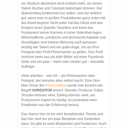
ein Studium absolviert, lernt einfach mehr, als einem
Talent, Bücher und Tutorials beibringen können. Der
Quereinstieg funktioniert nur selten, und nur wirklich
gut, wenn man in großen Produktionen ganz unten mit
der Arbeit beginnt. Nicht jeder hat das Glück und den
Ehrgeiz eines Quentin Tarantino und kann das
Fundament seiner Karriere in einer Videothek legen.
Wirtschaftliche, juristische und technische Aspekte und
Grundlagen sind meiner Meinung nach genauso
wichtig wie Talent und ein gutes Auge, um als Prof-
Fotograf oder Profi-Filmemacher zu gelten. Den Profi
zeichnet mehr aus als tolle Bilder auf einer Facebook-
Seite und ein paar – mehr oder minder gut – bezahlte
Aufträge.
Viele arbeiten – wie ich – als Filmemacher oder
Fotograf, der beinahe alles selbst macht. Eine One-
Man-Show. Bei
PremiumBeat
wurde hier kürzlich der
Begriff
SHREDITOR
kreiert: Shooter, Producer, Editor.
Shooten können viele, Editing können viele, am
Produzieren hapert es häufig. Ist zumindest mein
Empfinden aus der Erfahrung heraus.
Das Ganze hier ist ein sehr kompliziertes Thema und
das hier sind nur ein paar Beispiele und Gedanken
dazu. Da gibt es viele Blickwinkel und Positionen. Auch