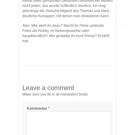
meine oben genannten Gedanken betreffen bei weitem
nicht jeden, das wurde hoffentlich deutlich. Ich mag
allerdings die Vielschichtigkeit des Themas und klare,
deutliche Aussagen, mit denen man diskutieren kann.
Also: Wie steht ihr dazu? Macht ihr Filme und/oder
Fotos als Hobby, im Nebengewerbe oder
hauptberuflich? Wie gestaltet ihr eure Preise? Erzählt
mal…
Leave a comment
Make sure you fill in all mandatory fields.
Kommentar
*