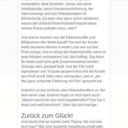
erarbeiteten Geld bezahlen. Genau wie seine
Arbeitsgeräte, seine Krankenversicherung, die
Altersvorsorge und das Feierabendbier im
Kühlschrank. Da kann man dann schon verstehen,
warum der Vollzeit-Filmer/Vollzeit-Fotograf etwas
andere Preise aufrufen muss, oder?
Und warum machen nun die Nebenberufler und
Billigheimer den Markt kaputt? Na weil der Kunde
wider besseres Wissen in erster Linie mal auf den
Preis schaut. Und so kriegt der Nebenberufler, wenn er
gute Arbeiten vorzuweisen hat, den Auftrag. Das kann
für beide auch eine gute Zusammenarbeit werden.
Solange alles geregelt läuft. Und der Film nicht
irgendwann von Youtube gesperrt wird und der Kunde
den Profi anruft. Oder eben niemanden, weil er „ein
Mal ganz schlechte Erfahrung mit Film“ gemacht hat.
Natürlich ist das nicht bei allen Nebenberuflern so. Bei
dem einen oder anderen frage ich mich dann auch:
„Warum macht der das nicht hauptberuflich? Der hat´s
drauf und weiß bescheid!“. Aber das sind wenige.
Zurück zum Glück!
Und damit sind wir wieder beim Thema. Wo und wie
lernt man? Wer eine fundierte Ausbildung erhält oder