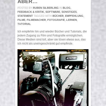
ABER…
POSTED BY
RUBEN SILBERLING
IN
BLOG
,
FEEDBACK & KRITIK
,
SOFTWARE
,
SONSTIGES
,
STATEMENT
TAGGED WITH
BÜCHER
,
EMPFEHLUNG
,
FILME
,
FILMEMACHER
,
FOTOGRAFIE
,
LERNEN
,
TUTORIAL
Ich empfehle hin und wieder Bücher und Tutorials, die
jedem Zugang zu Film und Fotografie ermöglichen.
Diese Medien sind toll, aber sie lösen etwas aus, das
ich nicht als uneingeschränkt gut empfinde.