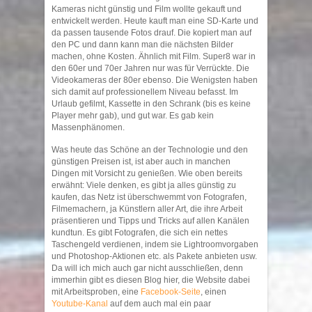
Kameras nicht günstig und Film wollte gekauft und
entwickelt werden. Heute kauft man eine SD-Karte und
da passen tausende Fotos drauf. Die kopiert man auf
den PC und dann kann man die nächsten Bilder
machen, ohne Kosten. Ähnlich mit Film. Super8 war in
den 60er und 70er Jahren nur was für Verrückte. Die
Videokameras der 80er ebenso. Die Wenigsten haben
sich damit auf professionellem Niveau befasst. Im
Urlaub gefilmt, Kassette in den Schrank (bis es keine
Player mehr gab), und gut war. Es gab kein
Massenphänomen.
Was heute das Schöne an der Technologie und den
günstigen Preisen ist, ist aber auch in manchen
Dingen mit Vorsicht zu genießen. Wie oben bereits
erwähnt: Viele denken, es gibt ja alles günstig zu
kaufen, das Netz ist überschwemmt von Fotografen,
Filmemachern, ja Künstlern aller Art, die ihre Arbeit
präsentieren und Tipps und Tricks auf allen Kanälen
kundtun. Es gibt Fotografen, die sich ein nettes
Taschengeld verdienen, indem sie Lightroomvorgaben
und Photoshop-Aktionen etc. als Pakete anbieten usw.
Da will ich mich auch gar nicht ausschließen, denn
immerhin gibt es diesen Blog hier, die Website dabei
mit Arbeitsproben, eine
Facebook-Seite
, einen
Youtube-Kanal
auf dem auch mal ein paar