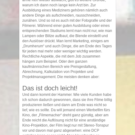
arme Kerl wieder aufwacht, gibt es weitere Gründe,
warum ich dann noch lange kein Arzt bin. Zur
Ausbildung eines Mediziners gehören nämlich auch
andere Dinge als aufschneiden, rausschneiden,
zunähen. Und so ist es auch mit der Fotografie und der
Filmerei. Während einer guten Ausbildung oder eines
entsprechenden Studiums lernt man nicht nur, wie man
Lampen oder Blitze aufbaut, die Blende einstellt und
den Auslöser drückt. Man lernt Marketing, einiges am
„Drumherum“ und auch Dinge, die am Ende des Tages
für jeden mal mehr oder weniger wichtig werden.
Rechtliche Aspekte, die mit dem Job zusammen
hängen zum Beispiel. Oder den ganzen
kaufmännischen Bereich wie Preisgestaltung,
Abrechnung, Kalkulation von Projekten und
Projektmanagement. Die meisten denken aber:
Das ist doch leicht!
Und dann kommt der Hammer. Wie viele Kunden habe
ich schon dadurch gewonnen, dass sie ihre Filme billig
produzieren ließen und dann am Ende was nicht so
lief, wie es sollte. Da will jemand einen Werbefilm fürs
Kino, der „Filmemacher“ dreht ganz günstig, aber am
Ende reicht die Auflösung nicht für eine anständige
Kino-Projektion, der Film liegt nur mit Stereo-Tonspur
vor und davon mal ganz abgesehen: eine DCP