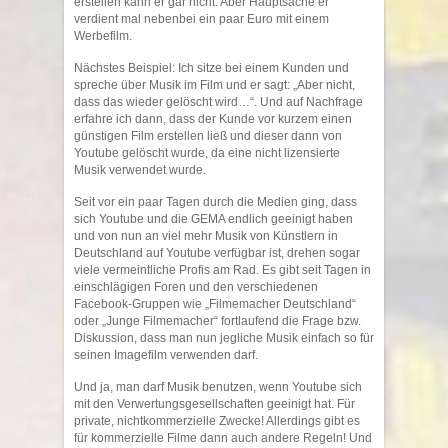
erstellen kann er gar nicht. Aber Hauptsache er
verdient mal nebenbei ein paar Euro mit einem
Werbefilm.
Nächstes Beispiel: Ich sitze bei einem Kunden und
spreche über Musik im Film und er sagt: „Aber nicht,
dass das wieder gelöscht wird…“. Und auf Nachfrage
erfahre ich dann, dass der Kunde vor kurzem einen
günstigen Film erstellen ließ und dieser dann von
Youtube gelöscht wurde, da eine nicht lizensierte
Musik verwendet wurde.
Seit vor ein paar Tagen durch die Medien ging, dass
sich Youtube und die GEMA endlich geeinigt haben
und von nun an viel mehr Musik von Künstlern in
Deutschland auf Youtube verfügbar ist, drehen sogar
viele vermeintliche Profis am Rad. Es gibt seit Tagen in
einschlägigen Foren und den verschiedenen
Facebook-Gruppen wie „Filmemacher Deutschland“
oder „Junge Filmemacher“ fortlaufend die Frage bzw.
Diskussion, dass man nun jegliche Musik einfach so für
seinen Imagefilm verwenden darf.
Und ja, man darf Musik benutzen, wenn Youtube sich
mit den Verwertungsgesellschaften geeinigt hat. Für
private, nichtkommerzielle Zwecke! Allerdings gibt es
für kommerzielle Filme dann auch andere Regeln! Und