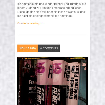
Ich empfehle hin und wieder Bücher und Tutorials, die
jedem Zugang zu Film und Fotografie ermöglichen.
Diese Medien sind toll, aber sie lösen etwas aus, das
ich nicht als uneingeschränkt gut empfinde.
Continue reading →
NOV
16
2016
0
COMMENTS