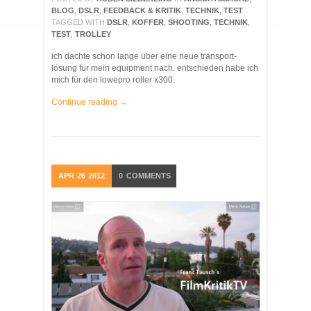
BLOG
,
DSLR
,
FEEDBACK & KRITIK
,
TECHNIK
,
TEST
TAGGED WITH
DSLR
,
KOFFER
,
SHOOTING
,
TECHNIK
,
TEST
,
TROLLEY
ich dachte schon lange über eine neue transport-
lösung für mein equipment nach. entschieden habe ich
mich für den lowepro roller x300.
Continue reading →
APR
26
2012
0
COMMENTS