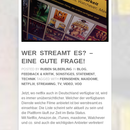
WER STREAMT ES? –
EINE GUTE FRAGE!
POSTED BY
RUBEN SILBERLING
IN
BLOG
,
FEEDBACK & KRITIK
,
SONSTIGES
,
STATEMENT
,
TECHNIK
TAGGED WITH
FERNSEHEN
,
MAXDOME
,
NETFLIX
,
STREAMING
,
TV
,
VIDEO
,
VOD
Jetzt, wo ‪netflix‬ auch in Deutschland verfügbar ist, wird
es immer unübersichtlicher. Welcher der verfügbaren
Dienste welche Filme anbietet ist bei werstreamt.es
einsehbar. Die Liste scheint sehr aktuell zu sein und
die Plattform läuft zur Zeit im Beta-Status.
Mit Netflix, Amazon.de, iTunes, maxdome, Watchever
und co. sind auch die wichtigsten Anbieter vertreten!