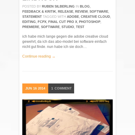
POSTED BY
RUBEN SILBERLING
IN
BLOG
,
FEEDBACK & KRITIK
,
RELEASE
,
REVIEW
,
SOFTWARE
,
STATEMENT
TAGGED WITH
ADOBE
,
CREATIVE CLOUD
,
EDITING
,
FCPX
,
FINAL CUT PRO X
,
PHOTOSHOP
,
PREMIERE
,
SOFTWARE
,
STUDIO
,
TEST
ich habe mich lange gegen die adobe creative cloud
gewehrt, da ich das abo-model bei software einfach
nicht gut finde. nun habe ich sie doch…
Continue reading →
JUN
16
2014
1
COMMENT