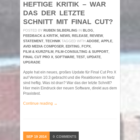
HEFTIGE KRITIK – WAR
DAS DER LETZTE
SCHNITT MIT FINAL CUT?
POSTED BY
RUBEN SILBERLING
IN
BLOG
,
FEEDBACK & KRITIK
,
NEWS
,
RELEASE
,
REVIEW
,
STATEMENT
,
TECHNIK
TAGGED WITH
ADOBE
,
APPLE
,
AVID MEDIA COMPOSER
,
EDITING
,
FCPX
,
FILM & KURZFILM
,
FILM-CONSULTING & SUPPORT
,
FINAL CUT PRO X
,
SOFTWARE
,
TEST
,
UPDATE
,
UPGRADE
Apple hat ein neues, großes Update für Final Cut Pro X
auf Version 10.3 gebracht und die Reaktionen im Netz
sind heftig. Was ist dran? War das der letzte Schnitt?
Hier mein Eindruck der neuen Software, direkt aus dem
Praxistest.
Continue reading →
SEP
19
2014
0
COMMENTS