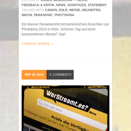
POSTED BY
RUBEN SILBERLING
IN
BLOG
,
FEEDBACK & KRITIK
,
NEWS
,
SONSTIGES
,
STATEMENT
TAGGED WITH
CANON
,
DSLR
,
MESSE
,
NEUHEITEN
,
NIKON
,
PANASONIC
,
PHOTOKINA
Ein kleiner Reisebericht mit persönlichen Ansichten zur
Photokina 2014 in Köln. Schöner Tag auf einer
bescheidenen Messe? Jup!
Continue reading →
SEP
19
2014
0
COMMENTS