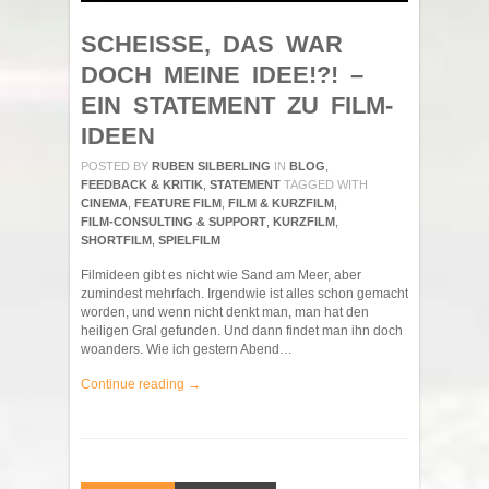
SCHEISSE, DAS WAR D
OCH MEINE IDEE!?! – E
IN STATEMENT ZU FILM-I
DEEN
POSTED BY
RUBEN SILBERLING
IN
BLOG
,
FEEDBACK & KRITIK
,
STATEMENT
TAGGED WITH
CINEMA
,
FEATURE FILM
,
FILM & KURZFILM
,
FILM-CONSULTING & SUPPORT
,
KURZFILM
,
SHORTFILM
,
SPIELFILM
Filmideen gibt es nicht wie Sand am Meer, aber
zumindest mehrfach. Irgendwie ist alles schon gemacht
worden, und wenn nicht denkt man, man hat den
heiligen Gral gefunden. Und dann findet man ihn doch
woanders. Wie ich gestern Abend…
Continue reading →