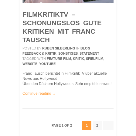
FILMKRITIKTV –
SCHONUNGSLOS GUTE
KRITIKEN MIT FRANC
TAUSCH
POSTED BY
RUBEN SILBERLING
IN
BLOG
,
FEEDBACK & KRITIK
,
SONSTIGES
,
STATEMENT
TAGGED WITH
FEATURE FILM
,
KRITIK
,
SPIELFILM
,
WEBSITE
,
YOUTUBE
Franc Tausch berichtet in FilmKritikTV über aktuelle
News aus Hollywood.
Über den Dächern Hollywoods. Sehr empfehlenswert!
Continue reading →
PAGE 1 OF 2
1
2
→