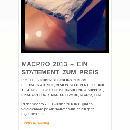
MACPRO 2013 – EIN
STATEMENT ZUM PREIS
POSTED BY
RUBEN SILBERLING
IN
BLOG
,
FEEDBACK & KRITIK
,
REVIEW
,
STATEMENT
,
TECHNIK
,
TEST
TAGGED WITH
FILM-CONSULTING & SUPPORT
,
FINAL CUT PRO X
,
MAC
,
SOFTWARE
,
STUDIO
,
TEST
ist der macpro 2013 wirklich zu teuer? gibt es
vergleichbare pc-alternativen wirklich billiger?
eigentlich nicht…
Continue reading →