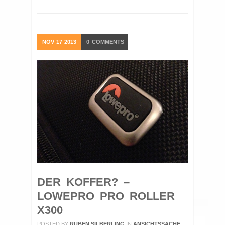
NOV
17
2013
0
COMMENTS
DER KOFFER? –
LOWEPRO PRO ROLLER
X300
POSTED BY
RUBEN SILBERLING
IN
ANSICHTSSACHE
,