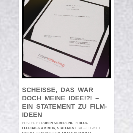
SCHEISSE, DAS WAR D
OCH MEINE IDEE!?! – E
IN STATEMENT ZU FILM-I
DEEN
POSTED BY
RUBEN SILBERLING
IN
BLOG
,
FEEDBACK & KRITIK
,
STATEMENT
TAGGED WITH