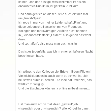
keines. Und das einzige, was schlimmer ist als ein
enttäuschtes Publikum, ist gar kein Publikum.
Und dann geht es an dieser Stelle auch einfach mal
um „Privat-Spaß“.
Ich rede immer von meiner Leidenschaft „Film“, und
diese Leidenschaft lasse ich mir von Freunden,
Kollegen und merkwürdigen Zufällen nicht nehmen.
In „Leidenschaft“ steckt „Leiden“, also gehört das wohl
dazu.
Und „schaffen“, also muss man auch was tun.
Das ist es jedenfalls, was ich in einer schlaflosen Nacht
beschlossen habe.
Ich wünsche den Kollegen viel Erfolg mit dem Piloten!
Vielleicht klappt es ja, auch wenn es schwer ist, sich
bei sowas durch zu setzen. Die Idee hat Potenzial, das
weiß ich zufällig 😉
Und die Zuschauer können ja online mitbestimmen…
Hat man euch schon mal Ideen „geklaut“, ob
wissentlich oder unwissentlich? Wie würdet ihr damit