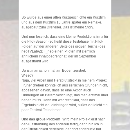
So wurde aus einer alten Kurzgeschichte ein Kurzfilm
und aus dem Kurzfilm 13 Jahre später ein Remake,
ausgebaut zum Dreiteiler. Das ist meine Story.
Und nun lese ich, dass eine kleine Produktionsfirma für
die Pilot-Season (so heißt diese Testphase mit Pilot-
Folgen auf der anderen Seite des großen Teichs) des
neoTVLab/ZDF_neo einen Piloten mit ziemlich
ähnlichem Inhalt gedreht hat, der im September
ausgestrahlt wird.
Da ist man schon mal am Boden zerstört.
Wieso?
Naja, viel Arbeit und Herzblut steckt in meinem Projekt.
Früher drehen konnte ich aus zeitlichen Gründen nicht,
abgesehen davon, dass so eine Aktion auch
Unmengen an Barem veschlingt, das man erstmal über
haben muss. Denn mir war recht klar, dass das
Ergebnis nicht viel einbringen wird, außer vielleicht ein
paar Festival-Teilnahmen.
Und das große Problem:
Wird mein Projekt erst nach
der Ausstrahlung des anderen fertig, dann bin ich in
der Öffentlichkeit derjenige, der dort abgeguckt hat.