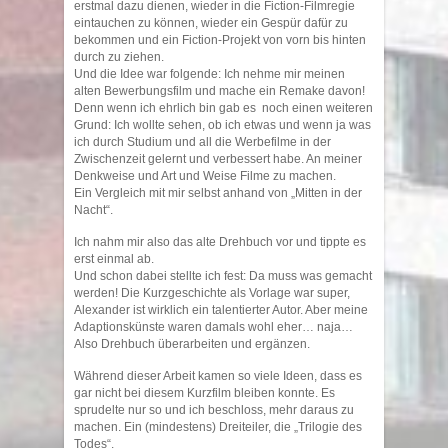
erstmal dazu dienen, wieder in die Fiction-Filmregie
eintauchen zu können, wieder ein Gespür dafür zu
bekommen und ein Fiction-Projekt von vorn bis hinten
durch zu ziehen.
Und die Idee war folgende: Ich nehme mir meinen
alten Bewerbungsfilm und mache ein Remake davon!
Denn wenn ich ehrlich bin gab es noch einen weiteren
Grund: Ich wollte sehen, ob ich etwas und wenn ja was
ich durch Studium und all die Werbefilme in der
Zwischenzeit gelernt und verbessert habe. An meiner
Denkweise und Art und Weise Filme zu machen.
Ein Vergleich mit mir selbst anhand von „Mitten in der
Nacht“.
Ich nahm mir also das alte Drehbuch vor und tippte es
erst einmal ab.
Und schon dabei stellte ich fest: Da muss was gemacht
werden! Die Kurzgeschichte als Vorlage war super,
Alexander ist wirklich ein talentierter Autor. Aber meine
Adaptionskünste waren damals wohl eher… naja…
Also Drehbuch überarbeiten und ergänzen.
Während dieser Arbeit kamen so viele Ideen, dass es
gar nicht bei diesem Kurzfilm bleiben konnte. Es
sprudelte nur so und ich beschloss, mehr daraus zu
machen. Ein (mindestens) Dreiteiler, die „Trilogie des
Todes“.