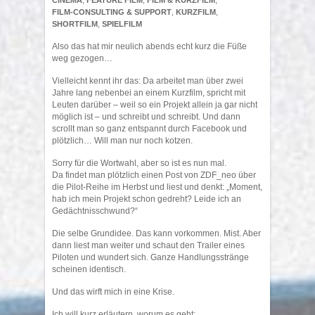
CINEMA
,
FEATURE FILM
,
FILM & KURZFILM
,
FILM-CONSULTING & SUPPORT
,
KURZFILM
,
SHORTFILM
,
SPIELFILM
Also das hat mir neulich abends echt kurz die Füße
weg gezogen…
Vielleicht kennt ihr das: Da arbeitet man über zwei
Jahre lang nebenbei an einem Kurzfilm, spricht mit
Leuten darüber – weil so ein Projekt allein ja gar nicht
möglich ist – und schreibt und schreibt. Und dann
scrollt man so ganz entspannt durch Facebook und
plötzlich… Will man nur noch kotzen.
Sorry für die Wortwahl, aber so ist es nun mal.
Da findet man plötzlich einen Post von ZDF_neo über
die Pilot-Reihe im Herbst und liest und denkt: „Moment,
hab ich mein Projekt schon gedreht? Leide ich an
Gedächtnisschwund?“
Die selbe Grundidee. Das kann vorkommen. Mist. Aber
dann liest man weiter und schaut den Trailer eines
Piloten und wundert sich. Ganze Handlungsstränge
scheinen identisch.
Und das wirft mich in eine Krise.
Ich will kurz erläutern, worum es geht: