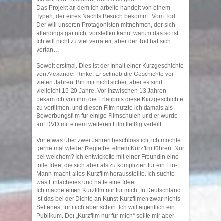
Das Projekt an dem ich arbeite handelt von einem
Typen, der eines Nachts Besuch bekommt. Vom Tod.
Der will unseren Protagonisten mitnehmen, der sich
allerdings gar nicht vorstellen kann, warum das so ist.
Ich will nicht zu viel verraten, aber der Tod hat sich
vertan…
Soweit erstmal. Dies ist der Inhalt einer Kurzgeschichte
von Alexander Rinke. Er schrieb die Geschichte vor
vielen Jahren. Bin mir nicht sicher, aber es sind
vielleicht 15-20 Jahre. Vor inzwischen 13 Jahren
bekam ich von ihm die Erlaubnis diese Kurzgeschichte
zu verfilmen, und diesen Film nutzte ich damals als
Bewerbungsfilm für einige Filmschulen und er wurde
auf DVD mit einem weiteren Film fleißig verteilt.
Vor etwas über zwei Jahren beschloss ich, ich möchte
gerne mal wieder Regie bei einem Kurzfilm führen. Nur
bei welchem? Ich entwickelte mit einer Freundin eine
tolle Idee, die sich aber als zu kompliziert für ein Ein-
Mann-macht-alles-Kurzfilm herausstellte. Ich suchte
was Einfacheres und hatte eine Idee.
Ich mache einen Kurzfilm nur für mich. In Deutschland
ist das bei der Dichte an Kunst-Kurzfilmen zwar nichts
Seltenes, für mich aber schon. Ich will eigentlich ein
Publikum. Der „Kurzfilm nur für mich“ sollte mir aber