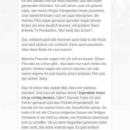
Ich will diesen Film für mich machen, aus den oben
genannten Gründen. Ich will sehen, was ich gelernt
habe, wie meine Regie-Fähigkeiten heute aussehen.
Und vielleicht finden sich ein paar Menschen, die
meinen Film sogar genauso gut oder sogar besser
finden als eine deutlich teurere, mit großem Team
kreierte TV-Produktion. Wer weiß das schon?
Gut, vielleicht geht die Nummer auch total in die Hose
und wird einfach nur schlecht. Kann auch passieren.
Aber dann finde ich raus warum.
Manche Freunde sagen mir, ich soll es lassen. Einen
Film den es schon gibt – das kann nur nach hinten los
gehen. Andere sagen ich soll es machen, ich hab
meine eigene Art und mache einen anderen Film aus
der selben Story.
Das ist schon das zweite Mal, dass mir soetwas
passiert. Und was ich daraus lerne?
Irgendwie muss
ich ja richtig denken.
Oder? Damals habe ich den
Fehler gemacht und das Projekt eingestampft. So
konnte ich nie meine Vision der Geschichte sehen. So
habe ich mir die Chance entgehen lassen ein fertiges
Filmwerk in die Welt zu setzen, ein Publikum überhaupt
erst zu schaffen. Ob es dann begeistert gewesen wäre
oder nicht, das wäre erstmal egal. Es gab einfach