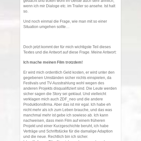
gedacht und ticken wohl im Geiste auch sehr ähnlich,
wenn ich mir Dialoge etc. im Trailer so ansehe. Ist halt
so.
Und noch einmal die Frage, wie man mit so einer
Situation umgehen sollte…
Doch jetzt kommt der für mich wichtigste Teil dieses
Textes und die Antwort auf diese Frage. Meine Antwort:
Ich mache meinen Film trotzdem!
Er wird mich ordentlich Geld kosten, er wird unter den
gegebenen Umständen sicher nichts einspielen, da
Festivals und TV-Ausstrahlung wohl wegen des
anderen Projekts disqualifiziert sind. Die Leute werden
sicher sagen die Story sei geklaut. Und vielleicht
verklagen mich auch ZDF_neo und die andere
Produktionsfirma. Aber das ist mir egal. Ich habe eh
nicht mehr als ich zum Leben brauche, und das was
manchmal mehr ist gebe ich sowieso ab. Ich kann
nachweisen, dass mein Film auf einem früheren
Projekt und einer Kurzgeschichte beruht, ich habe
Verträge und Schriftstücke für die damalige Adaption
und die neue. Rechtlich bin ich sicher.