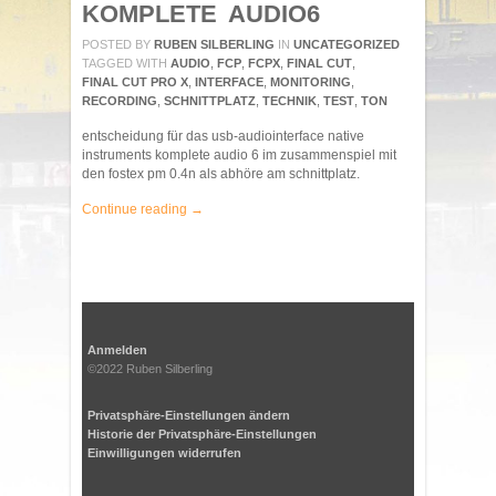
KOMPLETE AUDIO6
POSTED BY
RUBEN SILBERLING
IN
UNCATEGORIZED
TAGGED WITH
AUDIO
,
FCP
,
FCPX
,
FINAL CUT
,
FINAL CUT PRO X
,
INTERFACE
,
MONITORING
,
RECORDING
,
SCHNITTPLATZ
,
TECHNIK
,
TEST
,
TON
entscheidung für das usb-audiointerface native
instruments komplete audio 6 im zusammenspiel mit
den fostex pm 0.4n als abhöre am schnittplatz.
Continue reading →
Anmelden
©2022 Ruben Silberling
Privatsphäre-Einstellungen ändern
Historie der Privatsphäre-Einstellungen
Einwilligungen widerrufen