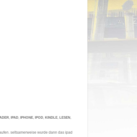
EADER
,
IPAD
,
IPHONE
,
IPOD
,
KINDLE
,
LESEN
,
kaufen. seltsamerweise wurde dann das ipad