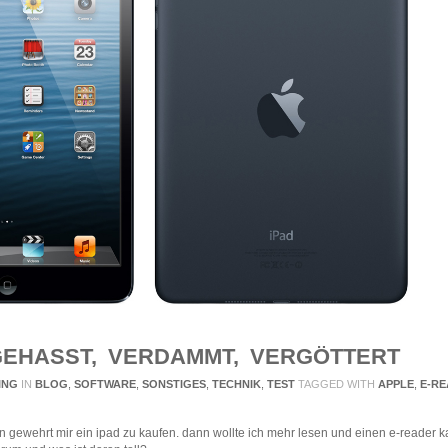
 GEHASST, VERDAMMT, VERGÖTTERT
ING
IN
BLOG
,
SOFTWARE
,
SONSTIGES
,
TECHNIK
,
TEST
TAGGED WITH
APPLE
,
E-R
 gewehrt mir ein ipad zu kaufen. dann wollte ich mehr lesen und einen e-reader 