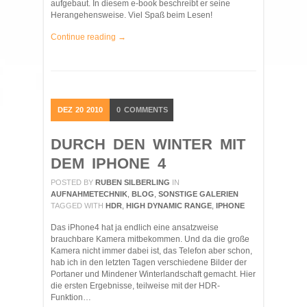
aufgebaut. In diesem e-book beschreibt er seine
Herangehensweise. Viel Spaß beim Lesen!
Continue reading →
DEZ
20
2010
0
COMMENTS
DURCH DEN WINTER MIT
DEM IPHONE 4
POSTED BY
RUBEN SILBERLING
IN
AUFNAHMETECHNIK
,
BLOG
,
SONSTIGE GALERIEN
TAGGED WITH
HDR
,
HIGH DYNAMIC RANGE
,
IPHONE
Das iPhone4 hat ja endlich eine ansatzweise
brauchbare Kamera mitbekommen. Und da die große
Kamera nicht immer dabei ist, das Telefon aber schon,
hab ich in den letzten Tagen verschiedene Bilder der
Portaner und Mindener Winterlandschaft gemacht. Hier
die ersten Ergebnisse, teilweise mit der HDR-
Funktion…