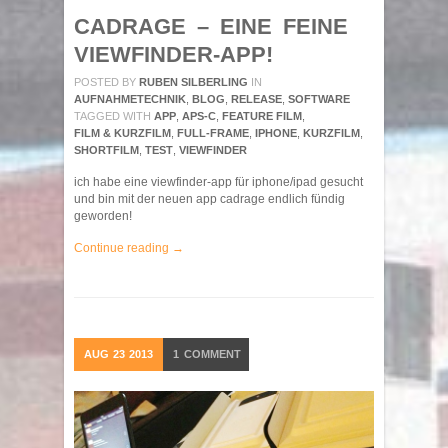
CADRAGE – EINE FEINE
VIEWFINDER-APP!
POSTED BY
RUBEN SILBERLING
IN
AUFNAHMETECHNIK
,
BLOG
,
RELEASE
,
SOFTWARE
TAGGED WITH
APP
,
APS-C
,
FEATURE FILM
,
FILM & KURZFILM
,
FULL-FRAME
,
IPHONE
,
KURZFILM
,
SHORTFILM
,
TEST
,
VIEWFINDER
ich habe eine viewfinder-app für iphone/ipad gesucht
und bin mit der neuen app cadrage endlich fündig
geworden!
Continue reading →
AUG
23
2013
1
COMMENT