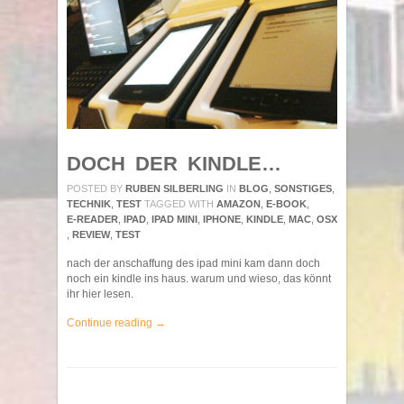
DOCH DER KINDLE…
POSTED BY
RUBEN SILBERLING
IN
BLOG
,
SONSTIGES
,
TECHNIK
,
TEST
TAGGED WITH
AMAZON
,
E-BOOK
,
E-READER
,
IPAD
,
IPAD MINI
,
IPHONE
,
KINDLE
,
MAC
,
OSX
,
REVIEW
,
TEST
nach der anschaffung des ipad mini kam dann doch
noch ein kindle ins haus. warum und wieso, das könnt
ihr hier lesen.
Continue reading →