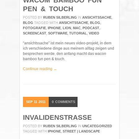
WACOM BAMBOO FUN
PEN & TOUCH
POSTED BY
RUBEN SILBERLING
IN
ANSICHTSSACHE
,
BLOG
TAGGED WITH
ANSICHTSSACHE
,
BLOG
,
FOTOGRAFIE
,
IPHONE
,
LION
,
MAC
,
PODCAST
,
SCREENCAST
,
SOFTWARE
,
TUTORIAL
,
VIDEO
“ansichtssache” ist mein neues video-projekt, in dem
ich verschiedene dinge aus meinem alltag zeigen und
besprechen werde. den anfang macht das wacon
bamboo fun pen & touch.
Continue reading →
SEP
11
2011
0
COMMENTS
INVALIDENSTRASSE
POSTED BY
RUBEN SILBERLING
IN
UNCATEGORIZED
TAGGED WITH
IPHONE
,
STREET | LANDSCAPE