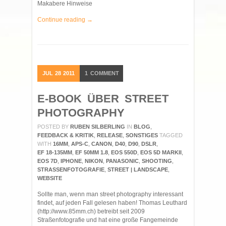
Makabere Hinweise
Continue reading →
JUL
28
2011
1
COMMENT
E-BOOK ÜBER STREET
PHOTOGRAPHY
POSTED BY
RUBEN SILBERLING
IN
BLOG
,
FEEDBACK & KRITIK
,
RELEASE
,
SONSTIGES
TAGGED
WITH
16MM
,
APS-C
,
CANON
,
D40
,
D90
,
DSLR
,
EF 18-135MM
,
EF 50MM 1.8
,
EOS 550D
,
EOS 5D MARKII
,
EOS 7D
,
IPHONE
,
NIKON
,
PANASONIC
,
SHOOTING
,
STRASSENFOTOGRAFIE
,
STREET | LANDSCAPE
,
WEBSITE
Sollte man, wenn man street photography interessant
findet, auf jeden Fall gelesen haben! Thomas Leuthard
(http://www.85mm.ch) betreibt seit 2009
Straßenfotografie und hat eine große Fangemeinde