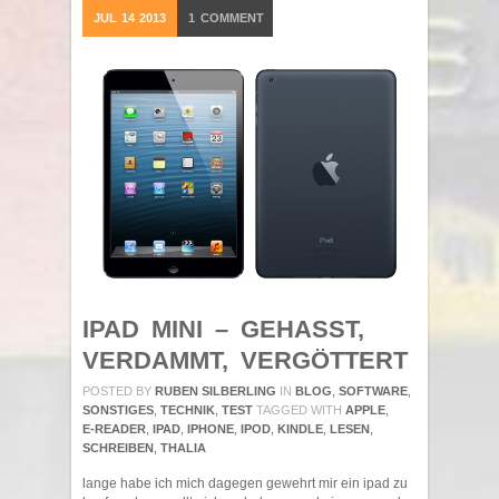
JUL
14
2013
1
COMMENT
IPAD MINI – GEHASST,
VERDAMMT, VERGÖTTERT
POSTED BY
RUBEN SILBERLING
IN
BLOG
,
SOFTWARE
,
SONSTIGES
,
TECHNIK
,
TEST
TAGGED WITH
APPLE
,
E-READER
,
IPAD
,
IPHONE
,
IPOD
,
KINDLE
,
LESEN
,
SCHREIBEN
,
THALIA
lange habe ich mich dagegen gewehrt mir ein ipad zu