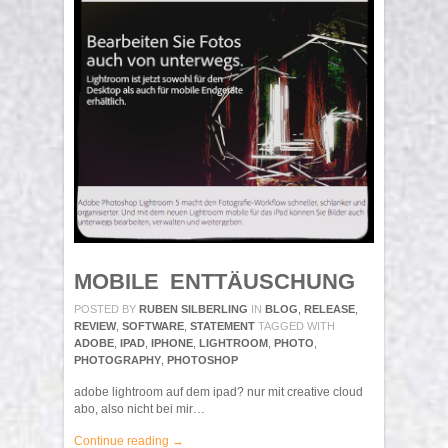
MOBILE ENTTÄUSCHUNG
POSTED BY
RUBEN SILBERLING
IN
BLOG
,
RELEASE
,
REVIEW
,
SOFTWARE
,
STATEMENT
TAGGED WITH
ADOBE
,
IPAD
,
IPHONE
,
LIGHTROOM
,
PHOTO
,
PHOTOGRAPHY
,
PHOTOSHOP
adobe lightroom auf dem ipad? nur mit creative cloud
abo, also nicht bei mir…
Continue reading →