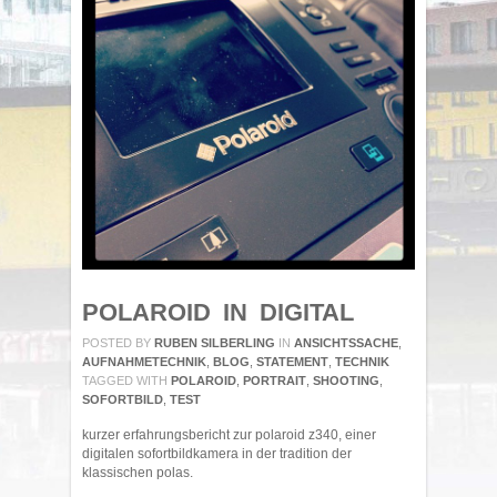
POLAROID IN DIGITAL
POSTED BY
RUBEN SILBERLING
IN
ANSICHTSSACHE
,
AUFNAHMETECHNIK
,
BLOG
,
STATEMENT
,
TECHNIK
TAGGED WITH
POLAROID
,
PORTRAIT
,
SHOOTING
,
SOFORTBILD
,
TEST
kurzer erfahrungsbericht zur polaroid z340, einer
digitalen sofortbildkamera in der tradition der
klassischen polas.