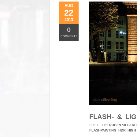
AUG
22
2013
0
COMMENTS
FLASH- & LIG
POSTED BY
RUBEN SILBERL
FLASHPAINTING
,
HDR
,
HIGH