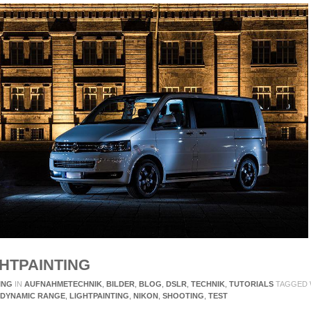
HTPAINTING
ING
IN
AUFNAHMETECHNIK
,
BILDER
,
BLOG
,
DSLR
,
TECHNIK
,
TUTORIALS
TAGGED 
 DYNAMIC RANGE
,
LIGHTPAINTING
,
NIKON
,
SHOOTING
,
TEST