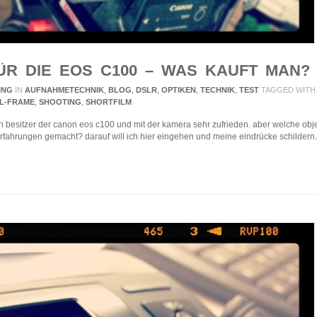
ÜR DIE EOS C100 – WAS KAUFT MAN?
ING
IN
AUFNAHMETECHNIK
,
BLOG
,
DSLR
,
OPTIKEN
,
TECHNIK
,
TEST
TAGGED WITH
L-FRAME
,
SHOOTING
,
SHORTFILM
ch besitzer der canon eos c100 und mit der kamera sehr zufrieden. aber welche obj
rfahrungen gemacht? darauf will ich hier eingehen und meine eindrücke schildern.