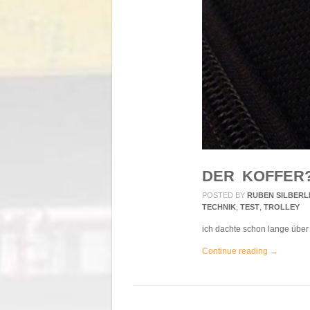
DER KOFFER
POSTED BY
RUBEN SILBERL
TECHNIK
,
TEST
,
TROLLEY
ich dachte schon lange über 
Continue reading →