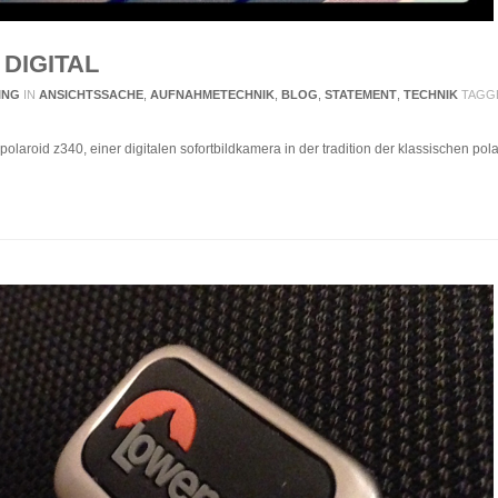
DIGITAL
ING
IN
ANSICHTSSACHE
,
AUFNAHMETECHNIK
,
BLOG
,
STATEMENT
,
TECHNIK
TAGG
polaroid z340, einer digitalen sofortbildkamera in der tradition der klassischen pola