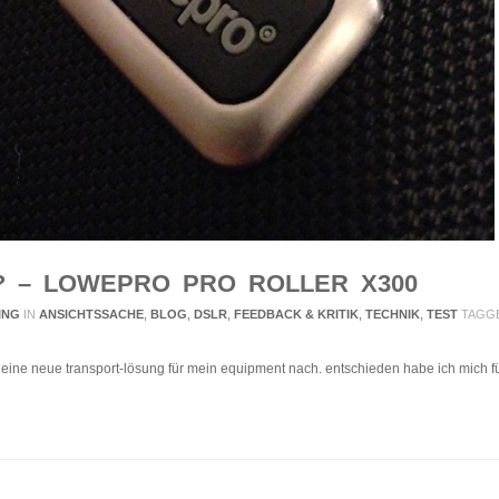
? – LOWEPRO PRO ROLLER X300
ING
IN
ANSICHTSSACHE
,
BLOG
,
DSLR
,
FEEDBACK & KRITIK
,
TECHNIK
,
TEST
TAGG
eine neue transport-lösung für mein equipment nach. entschieden habe ich mich fü