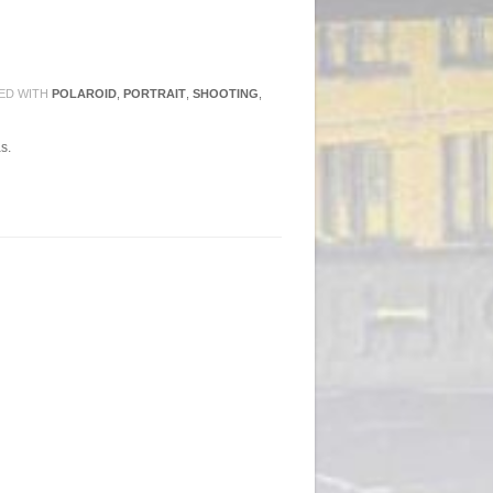
ED WITH
POLAROID
,
PORTRAIT
,
SHOOTING
,
s.