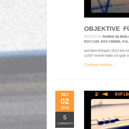
OBJEKTIVE F
POSTED BY
RUBEN SILBERL
EOS C100
,
EOS CINEMA
,
FUL
seit dem frühjahr 2013 bin i
c100? womit habe ich gute e
Continue reading →
DEZ
02
2013
5
COMMENTS