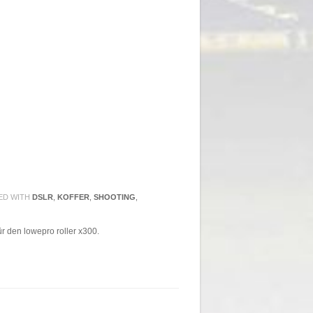
ED WITH
DSLR
,
KOFFER
,
SHOOTING
,
r den lowepro roller x300.