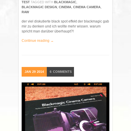
TEST
TAGGED WITH
BLACKMAGIC
,
BLACKMAGIC DESIGN
,
CINEMA
,
CINEMA CAMERA
,
RAW
der viel diskutierte black spot effekt der blackmagic gab
mir zu denken und ich wollte mehr wissen. warum
spricht man darüber überhaupt?!
Continue reading →
JAN
29
2014
6
COMMENTS