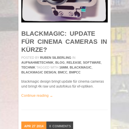
BLACKMAGIC: UPDATE
FÜR CINEMA CAMERAS IN
KÜRZE?
POSTED BY
RUBEN SILBERLING
IN
AUFNAHMETECHNIK
,
BLOG
,
RELEASE
,
SOFTWARE
,
TECHNIK
TAGGED WITH
16MM
,
BLACKMAGIC
,
BLACKMAGIC DESIGN
,
BMCC
,
BMPCC
blackmagic design bringt update für cinema cameras
und bringt 4k raw und autofokus für ef-optiken.
Continue reading →
APR
27
2014
0
COMMENTS