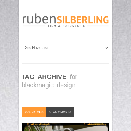
TAG ARCHIVE
for
blackmagic design
JUL
25
2014
0
COMMENTS