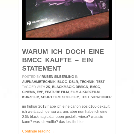
WARUM ICH DOCH EINE
BMCC KAUFTE – EIN
STATEMENT
POSTED BY
RUBEN SILBERLING
IN
AUFNAHMETECHNIK
,
BLOG
,
DSLR
,
TECHNIK
,
TEST
TAGGED WITH
2K
,
BLACKMAGIC DESIGN
,
BMCC
,
CINEMA
,
EVF
,
FEATURE FILM
,
FILM & KURZFILM
,
KURZFILM
,
SHORTFILM
,
SPIELFILM
,
TEST
,
VIEWFINDER
im frühjar 2013 habe ich eine canon eos c100 gekauft.
ich weiß auch genau warum. aber nun habe ich eine
2.5k blackmagic daneben gestellt. wieso? was sie
kann? was ich wollte? das lest ihr hier.
Continue reading →