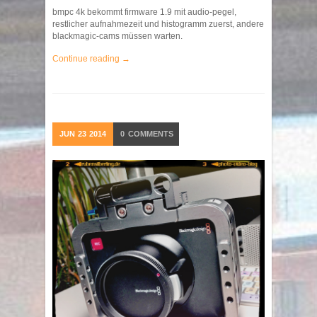
bmpc 4k bekommt firmware 1.9 mit audio-pegel,
restlicher aufnahmezeit und histogramm zuerst, andere
blackmagic-cams müssen warten.
Continue reading →
JUN
23
2014
0
COMMENTS