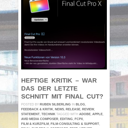
HEFTIGE KRITIK – WAR
DAS DER LETZTE
SCHNITT MIT FINAL CUT?
POSTED BY
RUBEN SILBERLING
IN
BLOG
,
FEEDBACK & KRITIK
,
NEWS
,
RELEASE
,
REVIEW
,
STATEMENT
,
TECHNIK
TAGGED WITH
ADOBE
,
APPLE
,
AVID MEDIA COMPOSER
,
EDITING
,
FCPX
,
FILM & KURZFILM
,
FILM-CONSULTING & SUPPORT
,