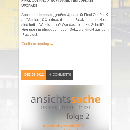
FINAL CUT PRO X
,
SOFTWARE
,
TEST
,
UPDATE
,
UPGRADE
Apple hat ein neues, großes Update für Final Cut Pro X
auf Version 10.3 gebracht und die Reaktionen im Netz
sind heftig. Was ist dran? War das der letzte Schnitt?
Hier mein Eindruck der neuen Software, direkt aus dem
Praxistest.
Continue reading →
DEZ
06
2012
0
COMMENTS