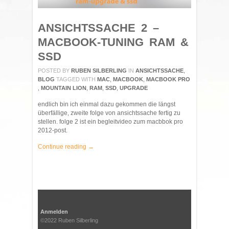
ANSICHTSSACHE 2 –
MACBOOK-TUNING RAM &
SSD
POSTED BY
RUBEN SILBERLING
IN
ANSICHTSSACHE
,
BLOG
TAGGED WITH
MAC
,
MACBOOK
,
MACBOOK PRO
,
MOUNTAIN LION
,
RAM
,
SSD
,
UPGRADE
endlich bin ich einmal dazu gekommen die längst
überfällige, zweite folge von ansichtssache fertig zu
stellen. folge 2 ist ein begleitvideo zum macbbok pro
2012-post.
Continue reading →
Anmelden
©2022 Ruben Silberling