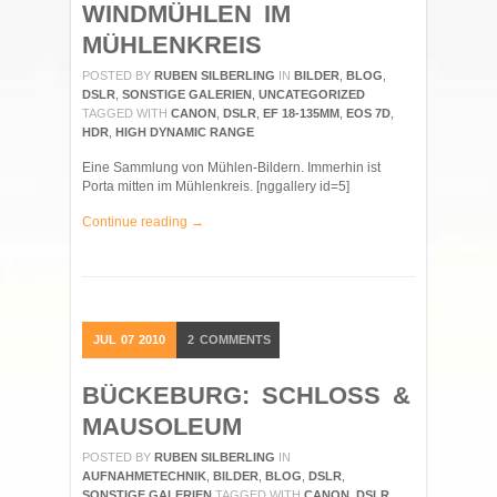
WINDMÜHLEN IM
MÜHLENKREIS
POSTED BY
RUBEN SILBERLING
IN
BILDER
,
BLOG
,
DSLR
,
SONSTIGE GALERIEN
,
UNCATEGORIZED
TAGGED WITH
CANON
,
DSLR
,
EF 18-135MM
,
EOS 7D
,
HDR
,
HIGH DYNAMIC RANGE
Eine Sammlung von Mühlen-Bildern. Immerhin ist
Porta mitten im Mühlenkreis. [nggallery id=5]
Continue reading →
JUL
07
2010
2
COMMENTS
BÜCKEBURG: SCHLOSS &
MAUSOLEUM
POSTED BY
RUBEN SILBERLING
IN
AUFNAHMETECHNIK
,
BILDER
,
BLOG
,
DSLR
,
SONSTIGE GALERIEN
TAGGED WITH
CANON
,
DSLR
,