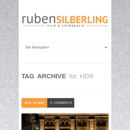
TAG ARCHIVE
for HDR
AUG
22
2013
0
COMMENTS