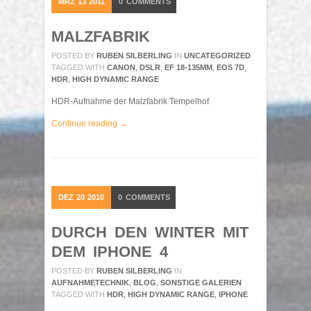
MRZ
13
2011
0
COMMENTS
MALZFABRIK
POSTED BY
RUBEN SILBERLING
IN
UNCATEGORIZED
TAGGED WITH
CANON
,
DSLR
,
EF 18-135MM
,
EOS 7D
,
HDR
,
HIGH DYNAMIC RANGE
HDR-Aufnahme der Malzfabrik Tempelhof
Continue reading →
DEZ
20
2010
0
COMMENTS
DURCH DEN WINTER MIT
DEM IPHONE 4
POSTED BY
RUBEN SILBERLING
IN
AUFNAHMETECHNIK
,
BLOG
,
SONSTIGE GALERIEN
TAGGED WITH
HDR
,
HIGH DYNAMIC RANGE
,
IPHONE