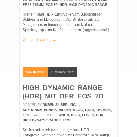
EF 18-135MM
,
EOS 7D
,
HDR
,
HIGH DYNAMIC RANGE
Hier ein paar HDR-Eindrücke vom Bückeburger
Schloss und Mausoleum. Der Schlosspark ist in
Mittagspausen immer gut für einen kleinen
Spaziergang zum Kopf frei machen. [nggallery id=7]
Continue reading →
MAI
07
2010
0
COMMENTS
HIGH DYNAMIC RANGE
(HDR) MIT DER EOS 7D
POSTED BY
RUBEN SILBERLING
IN
AUFNAHMETECHNIK
,
BILDER
,
BLOG
,
DSLR
,
TECHNIK
,
TEST
TAGGED WITH
CANON
,
DSLR
,
EOS 7D
,
HDR
,
HIGH DYNAMIC RANGE
,
TEST
So, ich hab mich dann mal getraut. HDR-
Fotografie. Wer sich etwas mit Fotografie beschäftigt,