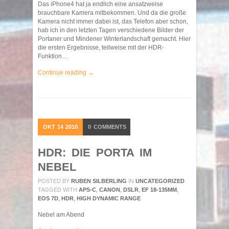
Das iPhone4 hat ja endlich eine ansatzweise
brauchbare Kamera mitbekommen. Und da die große
Kamera nicht immer dabei ist, das Telefon aber schon,
hab ich in den letzten Tagen verschiedene Bilder der
Portaner und Mindener Winterlandschaft gemacht. Hier
die ersten Ergebnisse, teilweise mit der HDR-
Funktion…
Continue reading →
OKT
14
2010
0
COMMENTS
HDR: DIE PORTA IM
NEBEL
POSTED BY
RUBEN SILBERLING
IN
UNCATEGORIZED
TAGGED WITH
APS-C
,
CANON
,
DSLR
,
EF 18-135MM
,
EOS 7D
,
HDR
,
HIGH DYNAMIC RANGE
Nebel am Abend