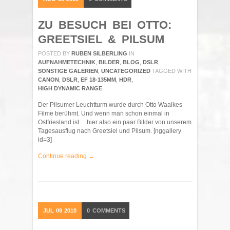
ZU BESUCH BEI OTTO:
GREETSIEL & PILSUM
POSTED BY
RUBEN SILBERLING
IN
AUFNAHMETECHNIK
,
BILDER
,
BLOG
,
DSLR
,
SONSTIGE GALERIEN
,
UNCATEGORIZED
TAGGED WITH
CANON
,
DSLR
,
EF 18-135MM
,
HDR
,
HIGH DYNAMIC RANGE
Der Pilsumer Leuchtturm wurde durch Otto Waalkes
Filme berühmt. Und wenn man schon einmal in
Ostfriesland ist… hier also ein paar Bilder von unserem
Tagesausflug nach Greetsiel und Pilsum. [nggallery
id=3]
Continue reading →
JUL
09
2010
0
COMMENTS