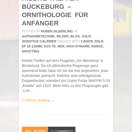
BÜCKEBURG –
ORNITHOLOGIE FÜR
ANFÄNGER
POSTED BY
RUBEN SILBERLING
IN
AUFNAHMETECHNIK
,
BILDER
,
BLOG
,
DSLR
,
SONSTIGE GALERIEN
TAGGED WITH
CANON
,
DSLR
,
EF 18-135MM
,
EOS 7D
,
HDR
,
HIGH DYNAMIC RANGE
,
SHOOTING
Kiebitz-Treffen auf dem Flugplatz „Am Weinberg“ in
Bückeburg. Da ich altmodische Flugzeuge ganz
spannend finde habe ich mir die mal angesehen, paar
Aufnahmen gemacht. Kiebitze sind selbstgebaute
Doppeldecker, orientiert am Urahn Focke Wulf FW S-24
„Kiebitz“ von 1924. Mehr Infos zu den Flugzeugen gibt
´s im…
Continue reading →
AUG
18
2010
0
COMMENTS