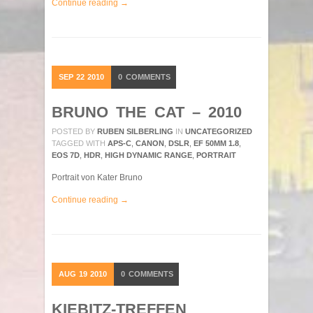
Continue reading →
SEP
22
2010
0
COMMENTS
BRUNO THE CAT – 2010
POSTED BY
RUBEN SILBERLING
IN
UNCATEGORIZED
TAGGED WITH
APS-C
,
CANON
,
DSLR
,
EF 50MM 1.8
,
EOS 7D
,
HDR
,
HIGH DYNAMIC RANGE
,
PORTRAIT
Portrait von Kater Bruno
Continue reading →
AUG
19
2010
0
COMMENTS
KIEBITZ-TREFFEN