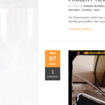
POSTED BY
RUBEN SILBERL
PROJEKT
,
STUDIO
,
TEST
Als Filmemacher sollte man 
Abhilfe geschaffen. Hier mein
Continue reading →
MAI
07
2014
1
COMMENT