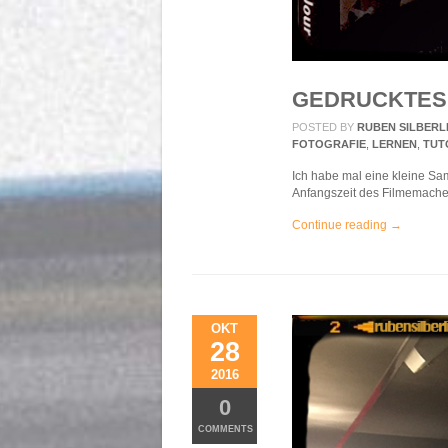
GEDRUCKTES,
POSTED BY
RUBEN SILBERL
FOTOGRAFIE
,
LERNEN
,
TUT
Ich habe mal eine kleine S
Anfangszeit des Filmemachen
Continue reading →
OKT
28
2016
0
COMMENTS