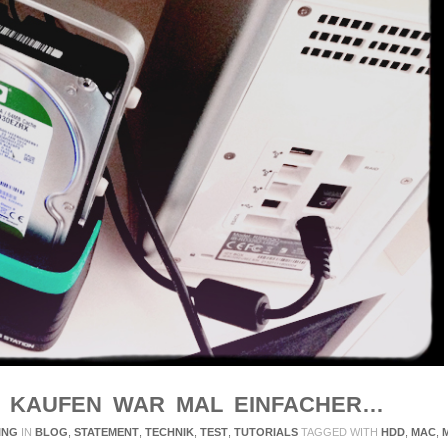
N KAUFEN WAR MAL EINFACHER…
ING
IN
BLOG
,
STATEMENT
,
TECHNIK
,
TEST
,
TUTORIALS
TAGGED WITH
HDD
,
MAC
,