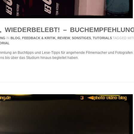
 WIEDERBELEBT! – BUCHEMPFEHLUNG
ING
IN
BLOG
,
FEEDBACK & KRITIK
,
REVIEW
,
SONSTIGES
,
TUTORIALS
TAGGED WIT
ORIAL
ammlung an Buchtipps und Lese-Tipps für angehende Filmemacher und Fotografen z
s bis über das Studium hinaus begleitet haben.