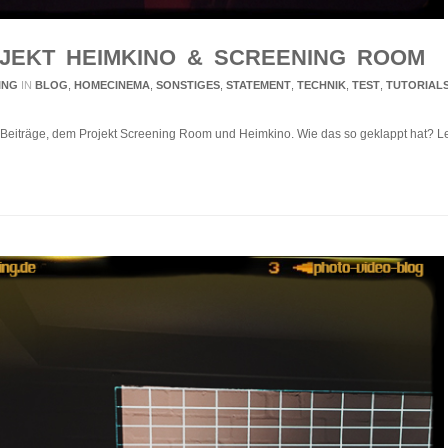
JEKT HEIMKINO & SCREENING ROOM
ING
IN
BLOG
,
HOMECINEMA
,
SONSTIGES
,
STATEMENT
,
TECHNIK
,
TEST
,
TUTORIAL
 Beiträge, dem Projekt Screening Room und Heimkino. Wie das so geklappt hat? L